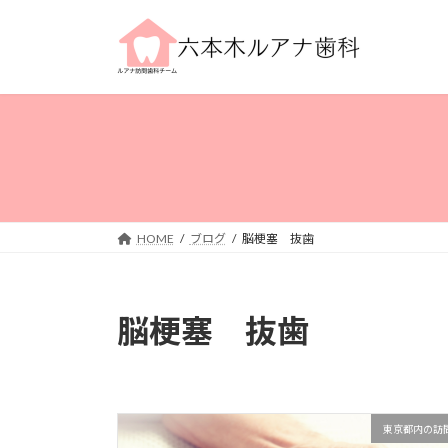
コ
ナ
ン
ビ
テ
ゲ
ン
ー
ツ
シ
へ
ョ
ス
ン
キ
に
ッ
移
プ
動
HOME
ブログ
脳梗塞 抜歯
脳梗塞 抜歯
東京都内の訪